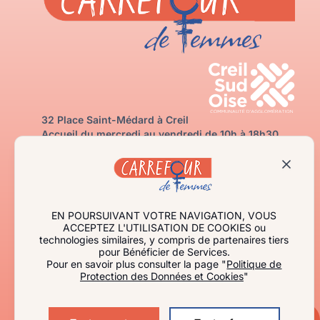
32 Place Saint-Médard à Creil
Accueil du mercredi au vendredi de 10h à 18h30
03 60 35 20 50
carrefourdefemmes@creilsudoise.fr
Contactez-nous
J’ai besoin d’aide
Je m’informe
EN POURSUIVANT VOTRE NAVIGATION, VOUS
Qui sommes-nous ?
ACCEPTEZ L'UTILISATION DE COOKIES ou
technologies similaires, y compris de partenaires tiers
Agir avec nous
pour Bénéficier de Services.
Espace professionnel
Pour en savoir plus consulter la page "
Politique de
Protection des Données et Cookies
"
Actualités
Événements