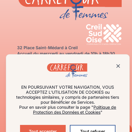
32 Place Saint-Médard à Creil
Accueil du mercredi au vendredi de 10h à 18h30
03 60 35 20 50
carrefourdefemmes@creilsudoise.fr
Contactez-nous
J’ai besoin d’aide
Je m’informe
EN POURSUIVANT VOTRE NAVIGATION, VOUS
Qui sommes-nous ?
ACCEPTEZ L'UTILISATION DE COOKIES ou
technologies similaires, y compris de partenaires tiers
Agir avec nous
pour Bénéficier de Services.
Espace professionnel
Pour en savoir plus consulter la page "
Politique de
Protection des Données et Cookies
"
Actualités
Événements
Tout accepter
Tout refuser