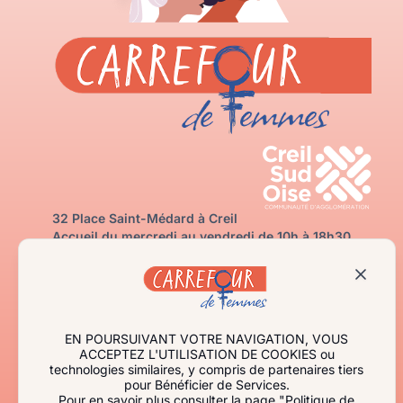
32 Place Saint-Médard à Creil
Accueil du mercredi au vendredi de 10h à 18h30
03 60 35 20 50
carrefourdefemmes@creilsudoise.fr
Contactez-nous
J’ai besoin d’aide
Je m’informe
EN POURSUIVANT VOTRE NAVIGATION, VOUS
Qui sommes-nous ?
ACCEPTEZ L'UTILISATION DE COOKIES ou
technologies similaires, y compris de partenaires tiers
Agir avec nous
pour Bénéficier de Services.
Espace professionnel
Pour en savoir plus consulter la page "
Politique de