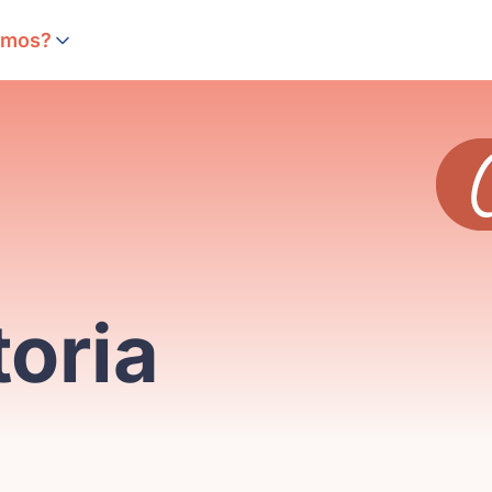
sional
omos?
toria