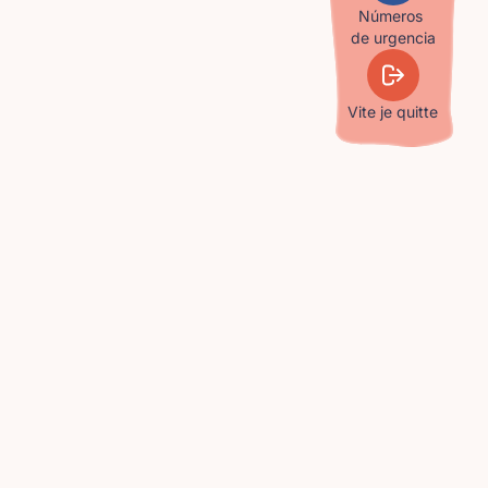
Números
de urgencia
Vite je quitte