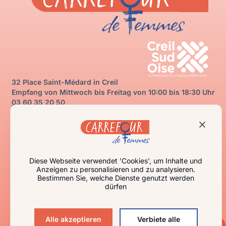
32 Place Saint-Médard in Creil
Empfang von Mittwoch bis Freitag von 10:00 bis 18:30 Uhr
03 60 35 20 50
carrefourdefemmes@creilsudoise.fr
Kontaktieren Sie uns
Ich brauche Hilfe
Ich informiere mich
Wer sind wir?
Diese Webseite verwendet 'Cookies', um Inhalte und
Mit uns handeln
Anzeigen zu personalisieren und zu analysieren.
Bestimmen Sie, welche Dienste genutzt werden
Beruflicher Bereich
dürfen
Nachrichten
Veranstaltungen
Alle akzeptieren
Verbiete alle