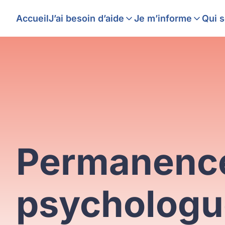
Aller
Structures autour de moi
intrafamiliales et f
No
Panneau de gestion des cookies
Accueil
J’ai besoin d’aide
Je m’informe
Qui 
au
contenu
Permanenc
psychologu