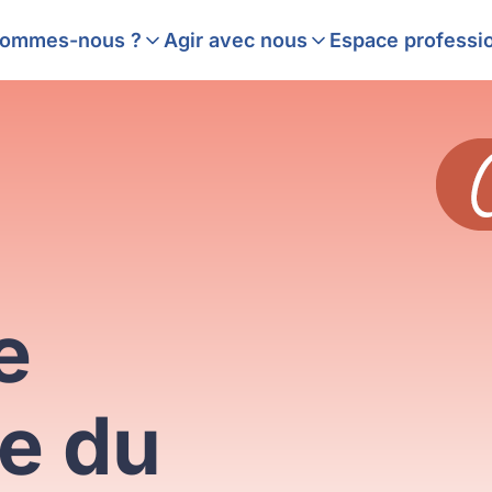
aites aux femmes
tre histoire
On parle de nous !
sommes-nous ?
Agir avec nous
Espace professi
e
e du