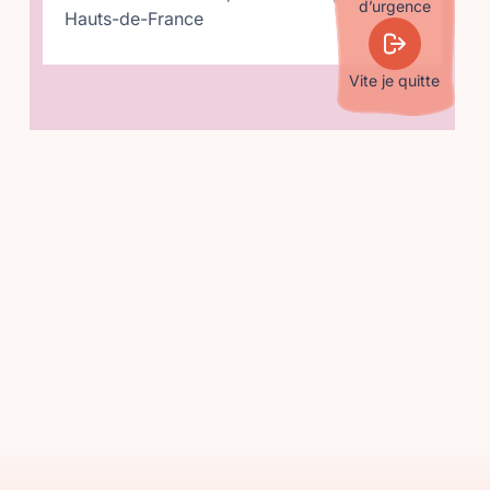
d’urgence
Hauts-de-France
Vite je quitte